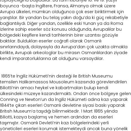
toplayıcılığına başladılar. Bu tarih itibariyle 18. ve 19. yüzyıl
boyunca -başta İngiltere, Fransa, Almanya olmak üzere
Avrupa ülkeleri, mümkün olduğunca çok eser biriktirmek için
yarıştılar. Bir yandan bu telaş yakın doğu’da ki güç rekabetiyle
bağlantılıydı. Diğer yandan, özellikle eski Yunan ya da Roma
izlerine sahip eserler söz konusu olduğunda, Avrupalılar bu
bölgedeki keşiflere kendi tarihlerinin birer uzantısı gözüyle
baktılar. Buldukları eserler coğrafi olarak Osmanlı
sınırlarındaydı, dolayısıyla da Avrupa’dan çok uzakta olmakla
birlikte, Avrupalı arkeologlar bu mirasın Osmanlılardan ziyade
kendi imparatorluklarına ait olduğunu varsaydılar.
1865’te İngiliz Hükümeti’nin desteği ile British Museumu
temsilen Halikarnassos Mousoleum kazısında görevlendirilen
Biliotti’nin amacı heykel ve kabartmaları bulup kendi
ülkesindeki müzeye kazandırmaktı. Ondan önce bölgeye gelen
Conning ve Newton’un da İngiliz Hükümeti adına kazı yaparak
1844’te çıkan eserleri Osmanlı devletine siyasi baskı yaparak
Britısh Museum’a taşıdığı bilinmektedir. 1 Mart 1865 yılında
Biliotti, kazıya başlamış ve hemen ardından da eserleri
taşımıştır. Osmanlı Devleti’nin kazı bölgelerindeki yerli
yöneticileri eserleri korumak istemekteydi ancak buna yönelik