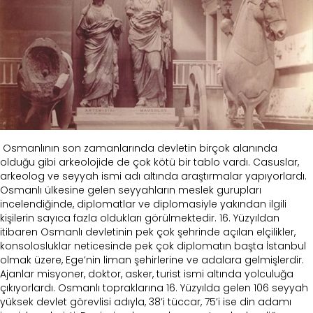
Osmanlının son zamanlarında devletin birçok alanında
olduğu gibi arkeolojide de çok kötü bir tablo vardı. Casuslar,
arkeolog ve seyyah ismi adı altında araştırmalar yapıyorlardı.
Osmanlı ülkesine gelen seyyahların meslek gurupları
incelendiğinde, diplomatlar ve diplomasiyle yakından ilgili
kişilerin sayıca fazla oldukları görülmektedir. 16. Yüzyıldan
itibaren Osmanlı devletinin pek çok şehrinde açılan elçilikler,
konsolosluklar neticesinde pek çok diplomatın başta İstanbul
olmak üzere, Ege’nin liman şehirlerine ve adalara gelmişlerdir.
Ajanlar misyoner, doktor, asker, turist ismi altında yolculuğa
çıkıyorlardı. Osmanlı topraklarına 16. Yüzyılda gelen 106 seyyah
yüksek devlet görevlisi adıyla, 38’i tüccar, 75’i ise din adamı