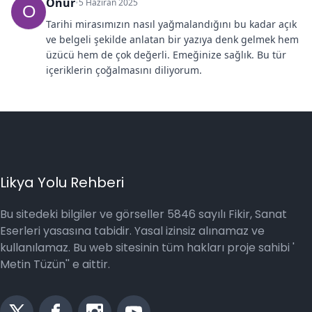
Onur
•
5 Haziran 2025
O
Tarihi mirasımızın nasıl yağmalandığını bu kadar açık 
ve belgeli şekilde anlatan bir yazıya denk gelmek hem 
üzücü hem de çok değerli. Emeğinize sağlık. Bu tür 
içeriklerin çoğalmasını diliyorum.
Likya Yolu Rehberi
Bu sitedeki bilgiler ve görseller 5846 sayılı Fikir, Sanat
Eserleri yasasına tabidir. Yasal izinsiz alınamaz ve
kullanılamaz. Bu web sitesinin tüm hakları proje sahibi '
Metin Tüzün'' e aittir.