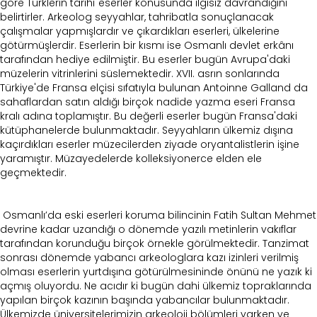
göre Türklerin tarihî eserler konusunda ilgisiz davrandığını
belirtirler. Arkeolog seyyahlar, tahribatla sonuçlanacak
çalışmalar yapmışlardır ve çıkardıkları eserleri, ülkelerine
götürmüşlerdir. Eserlerin bir kısmı ise Osmanlı devlet erkânı
tarafından hediye edilmiştir. Bu eserler bugün Avrupa'daki
müzelerin vitrinlerini süslemektedir. XVII. asrın sonlarında
Türkiye'de Fransa elçisi sıfatıyla bulunan Antoinne Galland da
sahaflardan satın aldığı birçok nadide yazma eseri Fransa
kralı adına toplamıştır. Bu değerli eserler bugün Fransa'daki
kütüphanelerde bulunmaktadır. Seyyahların ülkemiz dışına
kaçırdıkları eserler müzecilerden ziyade oryantalistlerin işine
yaramıştır. Müzayedelerde kolleksiyonerce elden ele
geçmektedir.
Osmanlı’da eski eserleri koruma bilincinin Fatih Sultan Mehmet
devrine kadar uzandığı o dönemde yazılı metinlerin vakıflar
tarafından korunduğu birçok örnekle görülmektedir. Tanzimat
sonrası dönemde yabancı arkeologlara kazı izinleri verilmiş
olması eserlerin yurtdışına götürülmesininde önünü ne yazık ki
açmış oluyordu. Ne acıdır ki bugün dahi ülkemiz topraklarında
yapılan birçok kazının başında yabancılar bulunmaktadır.
Ülkemizde üniversitelerimizin arkeoloji bölümleri varken ve