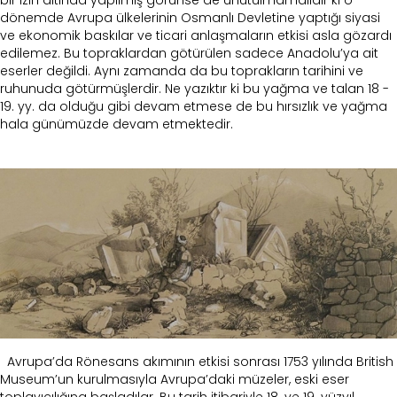
bir izin altında yapılmış görünse de unutulmamalıdır ki o
dönemde Avrupa ülkelerinin Osmanlı Devletine yaptığı siyasi
ve ekonomik baskılar ve ticari anlaşmaların etkisi asla gözardı
edilemez. Bu topraklardan götürülen sadece Anadolu’ya ait
eserler değildi. Aynı zamanda da bu toprakların tarihini ve
ruhunuda götürmüşlerdir. Ne yazıktır ki bu yağma ve talan 18 -
19. yy. da olduğu gibi devam etmese de bu hırsızlık ve yağma
hala günümüzde devam etmektedir.
Avrupa’da Rönesans akımının etkisi sonrası 1753 yılında British
Museum’un kurulmasıyla Avrupa’daki müzeler, eski eser