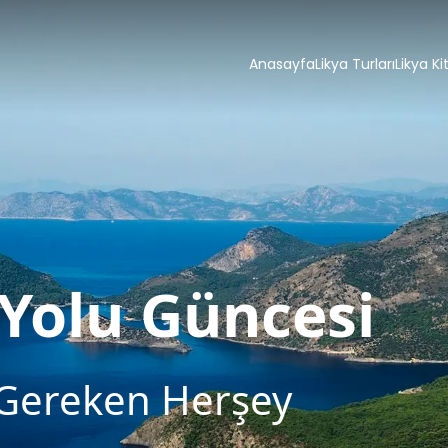
Anasayfa
Likya Turları
Likya Ki
 Yolu Güncesi
 Gereken Herşey