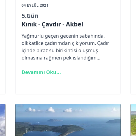
04 EYLÜL 2021
5
.Gün
Kınık - Çavdır - Akbel
Yağmurlu geçen gecenin sabahında,
dikkatlice çadırımdan çıkıyorum. Çadır
içinde biraz su birikintisi oluşmuş
olmasına rağmen pek ıslandığım
söylenemez. Fiyatına göre oldukça iş
gördü çadırım. Çantamı hazırladıktan
Devamını Oku...
sonra kahvaltımı yol üzerinde bir
kahvaltı salonunda yapmayı ümit
ediyorum. Bahçesinde kaldığım evin
kapısına bahçelerinde kamp
kurduğumu belirten bir not bırakıp
günün ilk rehber videosunu piknik
alanında çekerek Çavdır’a doğru yola
koyuluyorum.