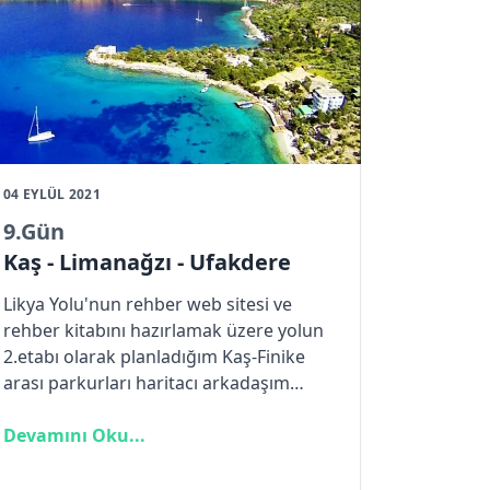
yürümenizdir. Akbel'den Patara yönüne
giden Likya Yolu camiinin hemen
arkasından devam etmektedir. Cami
minaresinde ki Türk bayrağı
dikkatinizden kaçmayacaktır.
04 EYLÜL 2021
9
.Gün
Kaş - Limanağzı - Ufakdere
Likya Yolu'nun rehber web sitesi ve
rehber kitabını hazırlamak üzere yolun
2.etabı olarak planladığım Kaş-Finike
arası parkurları haritacı arkadaşım
Özgür ile yürüyeceğiz. Kaş etabında
geçen Erdal Kaptan karşılıyor bizi. Kaş’ta
Devamını Oku...
bir gece dinlendikten sonra salı günü
sabah güneşli bir sabaha uyanıyoruz.