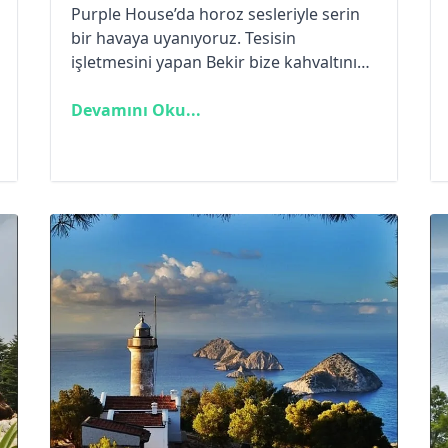
Purple House’da horoz sesleriyle serin
bir havaya uyanıyoruz. Tesisin
işletmesini yapan Bekir bize kahvaltının
hazır olduğunu söylüyor. Çadırımızı
topladıktan sonra Restoran bölümünde
Devamını Oku...
Özgür’le kahvaltımızı yapıyoruz. Bekir’de
sohbetiyle bize eşlik ediyor.