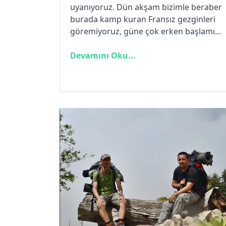
uyanıyoruz. Dün akşam bizimle beraber
burada kamp kuran Fransız gezginleri
göremiyoruz, güne çok erken başlamış
olmalılar. Özgür’le beraber çadırlarımız
toparlıyoruz ve kahvaltı yapmak için Feti
Devamını Oku...
Bey’in bahçesine gidiyoruz. Kahvaltı
öncesi yürüyeceğimiz parkur üzerinde
bir süre çalışıyoruz.