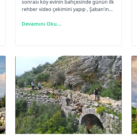
sonrası köy evinin bahçesinde günün ilk
rehber video çekimini yapıp , Şaban’ın
ailesiyle vedalaştıktan sonra Alınca
istikametine doğru yola koyuluyorum.
Devamını Oku...