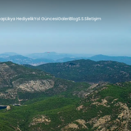
tap
Likya Hediyelik
Yol Güncesi
Galeri
Blog
S.S.S
İletişim