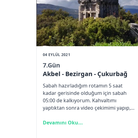
04 EYLÜL 2021
7
.Gün
Akbel - Bezirgan - Çukurbağ
Sabah hazırladığım rotamın 5 saat
kadar gerisinde olduğum için sabah
05:00 de kalkıyorum. Kahvaltımı
yaptıktan sonra video çekimimi yapıp,
çantamı çadırımı toplayıp günün
aydınlığıyla yola koyuluyorum. Bugün
Devamını Oku...
Phellos antik kentinde konaklamak
planındayım ama ileride de