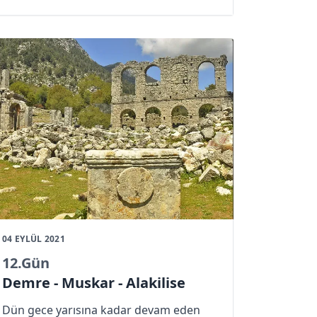
Kahvaltımızı Erdal Kaptan’ın otelinin
terasında yapıp ekipmanlarımızı kontrol
edip yola koyuluyoruz. Haftalık
meterolojik hava şartları yürüyüş için
oldukça uygun.
04 EYLÜL 2021
12
.Gün
Demre - Muskar - Alakilise
Dün gece yarısına kadar devam eden