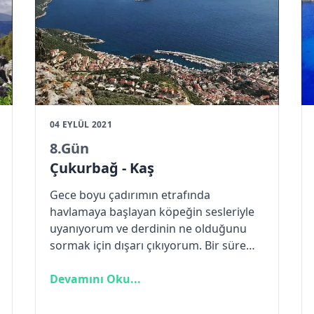
04 EYLÜL 2021
8
.Gün
Çukurbağ - Kaş
Gece boyu çadırımın etrafında
havlamaya başlayan köpeğin sesleriyle
uyanıyorum ve derdinin ne olduğunu
sormak için dışarı çıkıyorum. Bir süre
bakıştıktan sonra merakı gittiğinden
olsa gerek havlamaların yerini köpeğin
Devamını Oku...
şaşkın bakışları alıyor. Gökçeören’de
yanıma aldığım gözlemenin bir kısmını