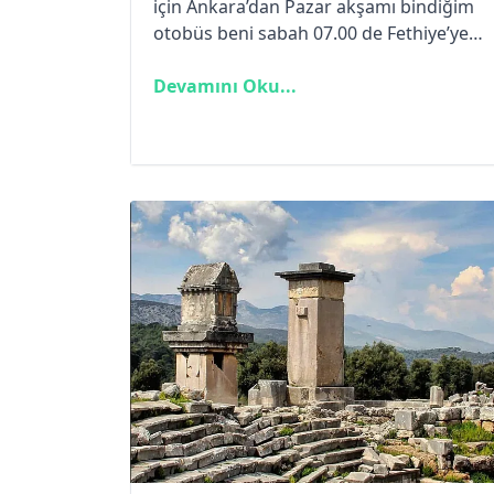
için Ankara’dan Pazar akşamı bindiğim
otobüs beni sabah 07.00 de Fethiye’ye
indirdiğinde, Ovacık minibüsleri ile Likya
Yolu başlangıç noktasına gitmeyi
Devamını Oku...
umuyordum ki, kendimi Fethiye
merkezde buldum.