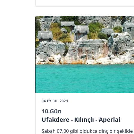
okuyacağınız üzere planlar yine
tutmuyor. Bugün yolum hayli uzun.
Akbel’in 3 km kadar çıkışında ki
karayolunun kenarında ki kümbetten
karşıya Bezirgan yolu patikayla yoluma
başlıyorum.
04 EYLÜL 2021
10
.Gün
Ufakdere - Kılınçlı - Aperlai
Sabah 07.00 gibi oldukça dinç bir şekilde