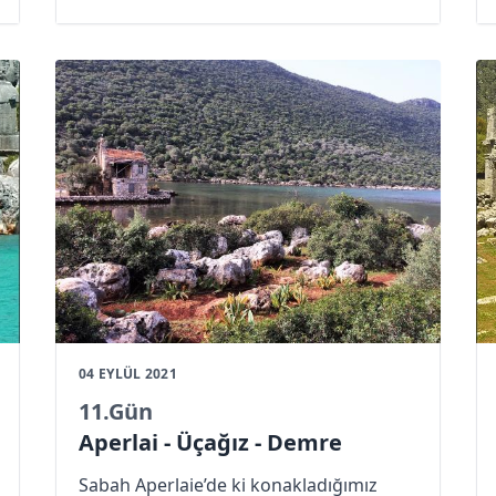
meraklı köpekle paylaştıktan sonra adını
Rodi koyup arkadaş oluyoruz. Çadırımı
toplarken kuyruğunu sallayarak
başımda bekliyor.Salatalık-domates ve
soğuk gözleme ile kahvaltımı ayaküstü
yaptıktan sonra hangi yöne gideceğimi
hesapladıktan sonra evimi sırtıma
yükleyip şaşkın köpekle birlikte Tarkan-
Kurt misali köy çıkışına kadar beraber
yürüyoruz.
04 EYLÜL 2021
11
.Gün
Aperlai - Üçağız - Demre
Sabah Aperlaie’de ki konakladığımız