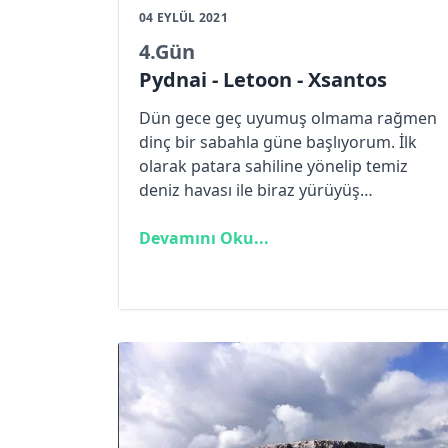
04 EYLÜL 2021
4
.Gün
Pydnai - Letoon - Xsantos
Dün gece geç uyumuş olmama rağmen
dinç bir sabahla güne başlıyorum. İlk
olarak patara sahiline yönelip temiz
deniz havası ile biraz yürüyüş
yapıyorum. Sahilde işletme görevlisi
Durmuş Bey ile karşılaşıyoruz. Durmuş
Devamını Oku...
Bey her sabah hem yürüyüş yapıp hem
de sahilde bulduğu çöpleri
temizliyormuş, bende kendisine katılıp
bir süre kumsal temizliği yapıyorum.