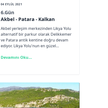
04 EYLÜL 2021
6
.Gün
Akbel - Patara - Kalkan
Akbel yerleşim merkezinden Likya Yolu
alternatif bir parkur olarak Delikkemer
ve Patara antik kentine doğru devam
ediyor. Likya Yolu'nun en güzel
etaplarından olan bu parkuru bazı
yürüyüşçüler es geçip Kalkan üzerinen
Devamını Oku...
Bezirgan yaylasına doğru devam ediyor.
Bu etabı yürüdükten sonra, daha önce
ki keşif yürüyüşlerimde sonraya
ertelediğim bu etabı sonraya bıraktığım
için oldukça pişman olduğumu
söylemeliyim. Sizlere tavsiyem mutlaka
"O" şeklinde ilerleyip tekrar Kalkan'da
birleşen bu etabı Akbel sonrası