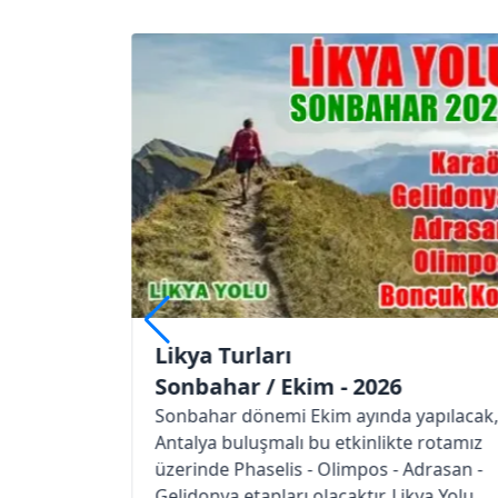
Likya Turları
im - 2026
Sonbahar / Ekim - 202
kim ayında yapılacak,
Ekim ayı içerisinde Fethiye 
bu etkinlikte rotamız
etkinlikte rotamız üzerinde 
- Olimpos - Adrasan -
Faralya - Alınca Köyü - Bel K
olacaktır. Likya Yolu
sahilinin batı kanadı olacaktı