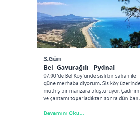
4
.Gün
urağılı - Pydnai
Pydnai - Letoon
Bel Köy'ünde sisli bir sabah ile
Dün gece geç uyu
aba diyorum. Sis köy üzerinde
dinç bir sabahla gü
r manzara oluşturuyor. Çadırımı
olarak patara sahili
ı toparladıktan sonra dün bana
havası ile biraz yü
ilen battaniye ve yastığı
Sahilde işletme göre
’lere götürdüğümde güzel bir
 Oku...
karşılaşıyoruz. Du
Devamını Oku...
tısının beni beklediğini
hem yürüyüş yapıp 
hem sevindim hem de mahcup
bulduğu çöpleri te
kendisine katılıp bi