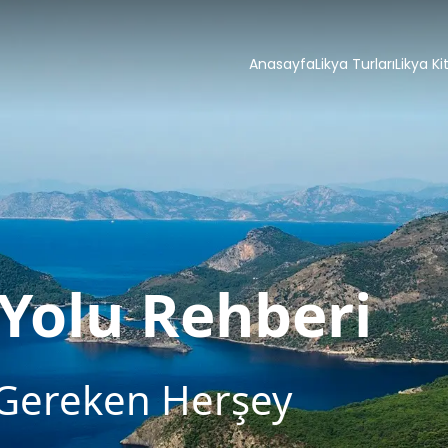
Anasayfa
Likya Turları
Likya Ki
 Yolu Rehberi
 Gereken Herşey