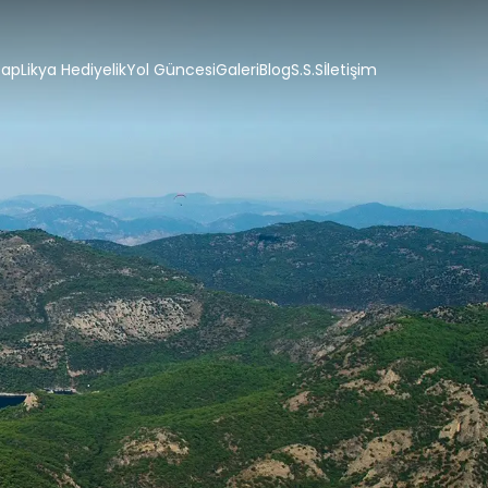
tap
Likya Hediyelik
Yol Güncesi
Galeri
Blog
S.S.S
İletişim