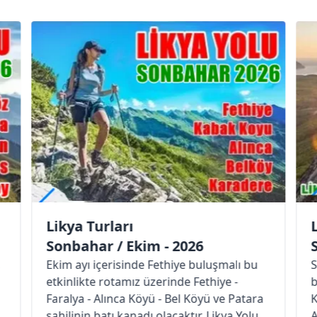
Likya Turları
6
Sonbahar / Ekim - 2026
buluşmalı bu
Sonbahar Ekim ayı içinde Kaş merkez
Fethiye -
buluşmalı bu etkinlikte rotamız üzeri
öyü ve Patara
Kaş - Üzümlü - Kekova - Üçağız ve
r. Likya Yolu
Andriake bulunmaktadır. Likya Yolu