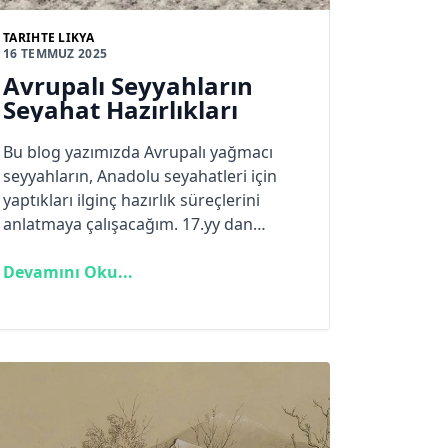
TARIHTE LIKYA
16 TEMMUZ 2025
Avrupalı Seyyahların
Seyahat Hazırlıkları
Bu blog yazımızda Avrupalı yağmacı
seyyahların, Anadolu seyahatleri için
yaptıkları ilginç hazırlık süreçlerini
anlatmaya çalışacağım. 17.yy dan
başlayarak yapılan bu şehir ve arkeoloji
seyahatlerinde seyyahlar tecrübelerini
Devamını Oku...
aktarırlarken bu seyahatlere kendi
sömürgeci ülkelerinin genç gezginlerini
teşvik etmek amacıyla kullandıkları dil ve
tavsiyede bulunma üslubu gözlerden
kaçmıyor doğrusu. Daha sade anlatımla
“Anadolu’nun kadim arkeoloji zenginliği
o kadar fazla ki, biz bu kadarını