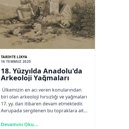
kaçırabildik, sizler daha donanımlı
olarak daha az hatayla daha çoğunu
başarabilirsiniz” demek istiyorlar adeta.
TARIHTE LIKYA
16 TEMMUZ 2025
18. Yüzyılda Anadolu'da
Arkeoloji Yağmaları
Ülkemizin en acı veren konularından
biri olan arkeoloji hırsızlığı ve yağmaları
17. yy. dan itibaren devam etmektedir.
Avrupada sergilenen bu topraklara ait
eserler sadece buzdağının ne yazık ki
sadece görünen kısmıdır.
Devamını Oku...