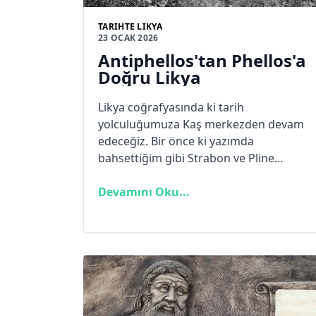
TARIHTE LIKYA
23 OCAK 2026
Antiphellos'tan Phellos'a
Doğru Likya
Likya coğrafyasında ki tarih
yolculuğumuza Kaş merkezden devam
edeceğiz. Bir önce ki yazımda
bahsettiğim gibi Strabon ve Pline
kitaplarında Kaş hakkında sadece
Antiphellos olarak sadece adından söz
Devamını Oku...
ediyorlar. Yerleşimin eski adı Habessus
olarak geçiyor.