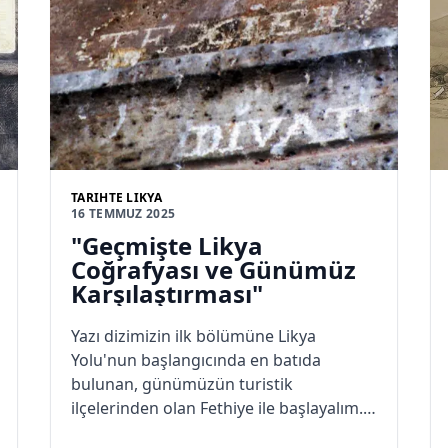
TARIHTE LIKYA
16 TEMMUZ 2025
"Geçmişte Likya
Coğrafyası ve Günümüz
Karşılaştırması"
Yazı dizimizin ilk bölümüne Likya
Yolu'nun başlangıcında en batıda
bulunan, günümüzün turistik
ilçelerinden olan Fethiye ile başlayalım.
Bu ilçenin ilk çağlarda ki adı
"Telmissus",