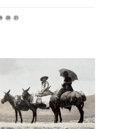
u belirten
bıraktığım için oldukça pişman olduğ
ber
söylemeliyim. Sizlere tavsiyem mutlaka
kerek
"O" şeklinde ilerleyip tekrar Kalkan'da
9
20
21
rum.
birleşen bu etabı Akbel sonrası
yürümenizdir. Akbel'den Patara yönüne
giden Likya Yolu camiinin hemen
arkasından devam etmektedir. Cami
minaresinde ki Türk bayrağı dikkatiniz
kaçmayacaktır.