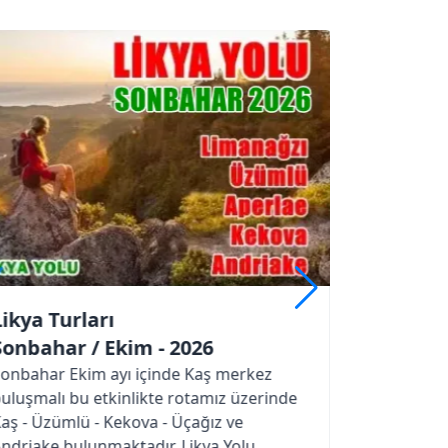
Likya Turları
Sonbahar / Ekim - 2026
Sonbahar dönemi Ekim ayında yapılacak,
nde
Antalya buluşmalı bu etkinlikte rotamız
üzerinde Phaselis - Olimpos - Adrasan -
Gelidonya etapları olacaktır. Likya Yolu