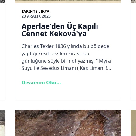
TARIHTE LIKYA
23 ARALIK 2025
Aperlae'den Üç Kapılı
Cennet Kekova'ya
Charles Texier 1836 yılında bu bölgede
yaptığı keşif gezileri sırasında
günlüğüne şöyle bir not yazmış. “ Myra
Suyu ile Sevedus Limanı ( Kaş Limanı )
arası çok sarp olduğundan Aperlae ve
Cyaneae kentlerini ancak deniz
Devamını Oku...
tarafından gidilme zorunluluğu vardır.”
Anlaşılan o ki Likya Yolu’nun günümüzde
geçilen bu etapları, o dönemde yaya
olarak veya binek hayvan ile geçişi
mümkün değildi.