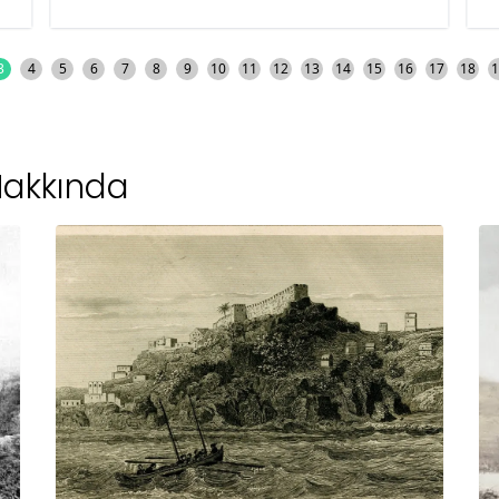
bahçelerinde kamp kurduğum
bir not bırakıp günün ilk reh
videosunu piknik alanında çe
3
4
5
6
7
8
9
10
11
12
13
14
15
16
17
18
1
Çavdır’a doğru yola koyuluyo
Hakkında