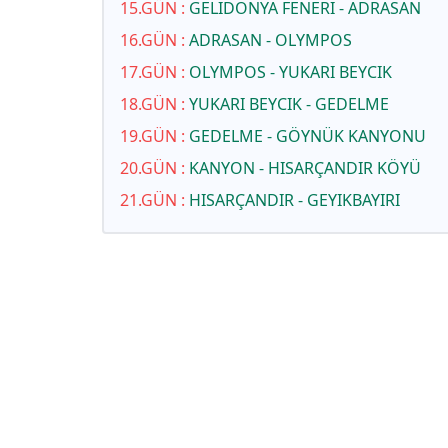
15
.GÜN
:
GELIDONYA FENERI - ADRASAN
16
.GÜN
:
ADRASAN - OLYMPOS
17
.GÜN
:
OLYMPOS - YUKARI BEYCIK
18
.GÜN
:
YUKARI BEYCIK - GEDELME
19
.GÜN
:
GEDELME - GÖYNÜK KANYONU
20
.GÜN
:
KANYON - HISARÇANDIR KÖYÜ
21
.GÜN
:
HISARÇANDIR - GEYIKBAYIRI