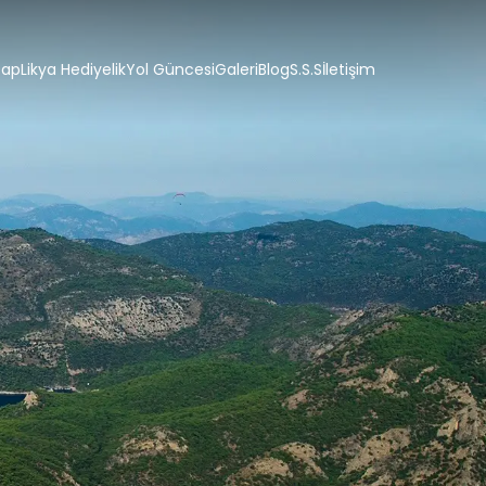
tap
Likya Hediyelik
Yol Güncesi
Galeri
Blog
S.S.S
İletişim