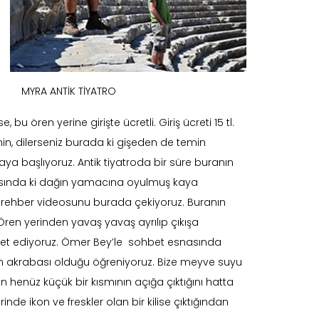
MYRA ANTİK TİYATRO
 bu ören yerine girişte ücretli. Giriş ücreti 15 tl.
n, dilerseniz burada ki gişeden de temin
maya başlıyoruz. Antik tiyatroda bir süre buranın
rkasında ki dağın yamacına oyulmuş kaya
ç rehber videosunu burada çekiyoruz. Buranın
 Ören yerinden yavaş yavaş ayrılıp çıkışa
 sohbet ediyoruz. Ömer Bey’le sohbet esnasında
’in akrabası olduğu öğreniyoruz. Bize meyve suyu
rın henüz küçük bir kısmının açığa çıktığını hatta
nde ikon ve freskler olan bir kilise çıktığından