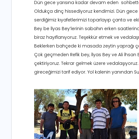
Dün gece yarısına kadar devam eden sohbetten
Oldukça dinç hissediyoruz kendimizi. Dün gece
serdiğimiz kıyafetlerimizi toparlayıp çanta ve ek
Bey be İlyas Bey’lerinin sabahın erken saatlerin
biraz hayıflanıyoruz. Teşekkür etmek ve vedalaş
Beklerken bahçede ki masada zeytin yaprağı çayı 
Çok geçmeden Refik bey, İlyas Bey ve Ali İhsan B
çektiriyoruz. Tekrar gelmek üzere vedalaşıyoruz.
gireceğimizi tarif ediyor. Yol kalenin yanından S