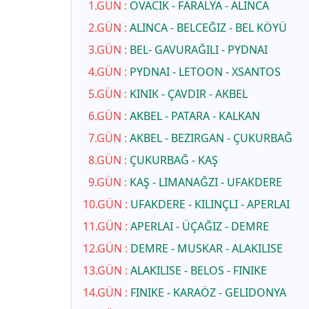
1
.GÜN
:
OVACIK - FARALYA - ALINCA
2
.GÜN
:
ALINCA - BELCEĞIZ - BEL KÖYÜ
3
.GÜN
:
BEL- GAVURAĞILI - PYDNAI
4
.GÜN
:
PYDNAI - LETOON - XSANTOS
5
.GÜN
:
KINIK - ÇAVDIR - AKBEL
6
.GÜN
:
AKBEL - PATARA - KALKAN
7
.GÜN
:
AKBEL - BEZIRGAN - ÇUKURBAĞ
8
.GÜN
:
ÇUKURBAĞ - KAŞ
9
.GÜN
:
KAŞ - LIMANAĞZI - UFAKDERE
10
.GÜN
:
UFAKDERE - KILINÇLI - APERLAI
11
.GÜN
:
APERLAI - ÜÇAĞIZ - DEMRE
12
.GÜN
:
DEMRE - MUSKAR - ALAKILISE
13
.GÜN
:
ALAKILISE - BELOS - FINIKE
14
.GÜN
:
FINIKE - KARAÖZ - GELIDONYA