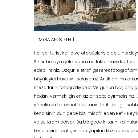
MYRA ANTİK KENTİ
Her yer turist kafile ve otobüsleriyle dolu nerdeyse,
Sizler buraya gelmeden mutlaka müze kart edini
edebilirsiniz. Özgür’le etrafı gezerek fotoğrafla
büyüleyici havasını soluyoruz. Antik anfinin a
mezarlarını fotoğraflıyoruz. Ve günün başlangı
hakkını vermek için en az bir saat ayırmalısınız.
yönelirken bir esnafla buranın tarihi ile ilgili
kendisinin dün gece bizi misafir eden Refik Bey
ve su ikram ediyor. Bu bölgede ki tarihi kalıntıla
kendi evinin bahçesinde yapılan kazıda bile üzeri