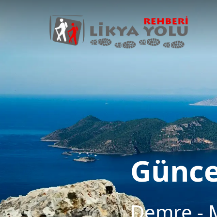
Günce
Demre - M