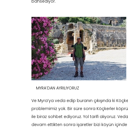
bahsediyor.
MYRA’DAN AYRILIYORUZ
Ve Myra’ya veda edip buranın çıkışında ki Köçker
problemimiz yok. Bir süre sonra Köçkerler köprüsü
ile biraz sohbet ediyoruz. Yol tarifi alıyoruz. Ved
devam ettikten sonra işaretler bizi köyün içind