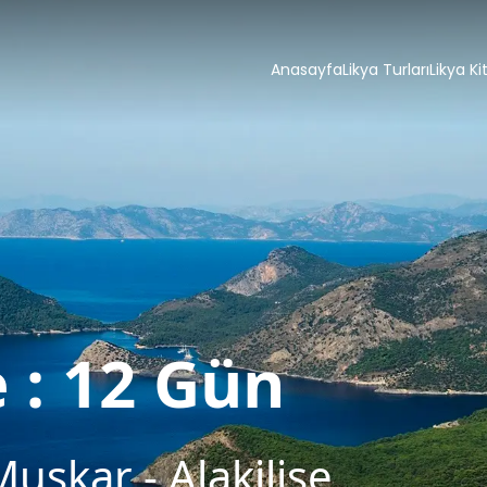
Anasayfa
Likya Turları
Likya Ki
 : 12 Gün
uskar - Alakilise