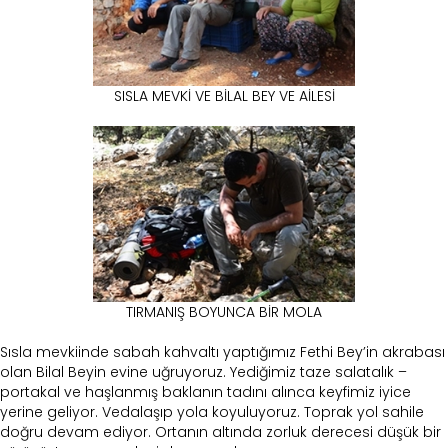
SISLA MEVKİ VE BİLAL BEY VE AİLESİ
TIRMANIŞ BOYUNCA BİR MOLA
Sısla mevkiinde sabah kahvaltı yaptığımız Fethi Bey’in akrabası
olan Bilal Beyin evine uğruyoruz. Yediğimiz taze salatalık –
portakal ve haşlanmış baklanın tadını alınca keyfimiz iyice
yerine geliyor. Vedalaşıp yola koyuluyoruz. Toprak yol sahile
doğru devam ediyor. Ortanın altında zorluk derecesi düşük bir