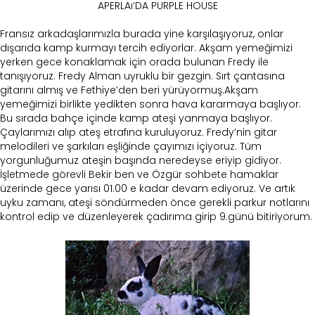
APERLAı’DA PURPLE HOUSE
Fransız arkadaşlarımızla burada yine karşılaşıyoruz, onlar
dışarıda kamp kurmayı tercih ediyorlar. Akşam yemeğimizi
yerken gece konaklamak için orada bulunan Fredy ile
tanışıyoruz. Fredy Alman uyruklu bir gezgin. Sırt çantasına
gitarını almış ve Fethiye’den beri yürüyormuş.Akşam
yemeğimizi birlikte yedikten sonra hava kararmaya başlıyor.
Bu sırada bahçe içinde kamp ateşi yanmaya başlıyor.
Çaylarımızı alıp ateş etrafına kuruluyoruz. Fredy’nin gitar
melodileri ve şarkıları eşliğinde çayımızı içiyoruz. Tüm
yorgunluğumuz ateşin başında neredeyse eriyip gidiyor.
İşletmede görevli Bekir ben ve Özgür sohbete hamaklar
üzerinde gece yarısı 01.00 e kadar devam ediyoruz. Ve artık
uyku zamanı, ateşi söndürmeden önce gerekli parkur notlarını
kontrol edip ve düzenleyerek çadırıma girip 9.günü bitiriyorum.