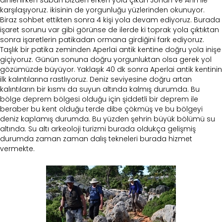
dinlenirken sabah bizden erken yola çıkan Johan ve Ann ile
karşılaşıyoruz. ikisinin de yorgunluğu yüzlerinden okunuyor.
Biraz sohbet ettikten sonra 4 kişi yola devam ediyoruz. Burada
işaret sorunu var gibi görünse de ilerde ki toprak yola çıktıktan
sonra işaretlerin patikadan ormana girdiğini fark ediyoruz.
Taşlık bir patika zeminden Aperlai antik kentine doğru yola inişe
giçiyoruz. Günün sonuna doğru yorgunluktan olsa gerek yol
gözümüzde büyüyor. Yaklaşık 40 dk sonra Aperlai antik kentinin
ilk kalıntılarına rastlıyoruz. Deniz seviyesine doğru artan
kalıntıların bir kısmı da suyun altında kalmış durumda. Bu
bölge deprem bölgesi olduğu için şiddetli bir deprem ile
beraber bu kent olduğu terde dibe çökmüş ve bu bölgeyi
deniz kaplamış durumda. Bu yüzden şehrin büyük bölümü su
altında. Su altı arkeoloji turizmi burada oldukça gelişmiş
durumda zaman zaman dalış tekneleri burada hizmet
vermekte.