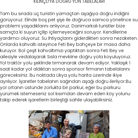
KILINÇLI’YA DOĞRU YÖN TABELALARI
Tam bu sırada üç turistin yamaçtan aşağıya doğru indiğini
görüyoruz. Elinde boş pet şişe ile doğruca sarnıca yönelince su
problemi yaşadıklarını anlıyoruz. Danimarkalı turistler bize
sarnıçta ki suyun içilip içilemeyeceğini soruyor. Kendilerine
yardımcı oluyoruz. Su ihtiyaçlarını giderdikten sonra nezaketen.
Onlarda kahvaltı isteyince Feti Bey bahçeye bir masa daha
kuruyor. Bol çeşit kahvaltımızı yaptıktan sonra Feti Bey ve
ailesiyle vedalaşarak Sısla mevkiine doğru yola koyuluyoruz.
Yol traktör yolu şeklinde tırmanarak devam ediyor. Yaklaşık 1
saat kadar yol aldıktan sonra sponsor firmanın tabelalarını
göreceksiniz. Bu noktada Likya yolu harita üzerinde ikiye
ayrılıyor. İşaretler tabelanın sağından aşağı doğru ilerliyor.Bu
yol ortanın üstünde zorlukta bir parkur, eğer bu parkuru
yürümek istemeseniz sol kısımdan devam eden köy yolunu
takip ederek işaretlerin birleştiği sahile ulaşabilirsiniz.