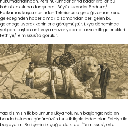
hükümdarlarından, Pers hükümdarlarına kadar krallar bu
kahinlik okuluna danışırlardı. Büyük İskender Bodrum/
Halikarnas kuşatmasından Telmissus'a geldiği zaman kendi
geleceğinden haber almak o zamandan beri gelen bu
gelenege uyarak kahinlerle görüşmüştür. Likya döneminde
yekpare taştan anıt veya mezar yapma tarzının ilk gelenekleri
Fethiye/Telmissus'ta görülür.
Yazı dizimizin ilk bölümüne Likya Yolu'nun başlangıcında en
batıda bulunan, günümüzün turistik ilçelerinden olan Fethiye ile
başlayalım. Bu ilçenin ilk çağlarda ki adı "Telmissus", orta