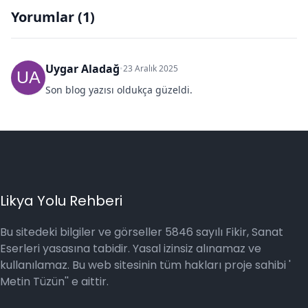
Yorumlar (
1
)
Uygar Aladağ
•
23 Aralık 2025
UA
Son blog yazısı oldukça güzeldi.
Likya Yolu Rehberi
Bu sitedeki bilgiler ve görseller 5846 sayılı Fikir, Sanat
Eserleri yasasına tabidir. Yasal izinsiz alınamaz ve
kullanılamaz. Bu web sitesinin tüm hakları proje sahibi '
Metin Tüzün'' e aittir.